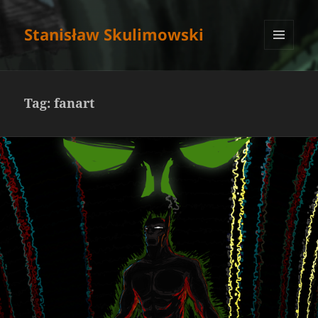
Stanisław Skulimowski
MENU
I
WIDGETY
Tag:
fanart