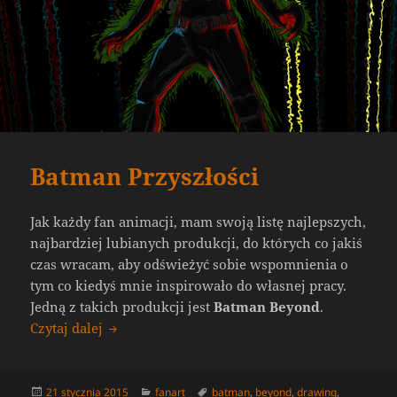
Batman Przyszłości
Jak każdy fan animacji, mam swoją listę najlepszych,
najbardziej lubianych produkcji, do których co jakiś
czas wracam, aby odświeżyć sobie wspomnienia o
tym co kiedyś mnie inspirowało do własnej pracy.
Jedną z takich produkcji jest
Batman Beyond
.
Batman Przyszłości
Czytaj dalej
Data
Kategorie
Tagi
21 stycznia 2015
fanart
batman
,
beyond
,
drawing
,